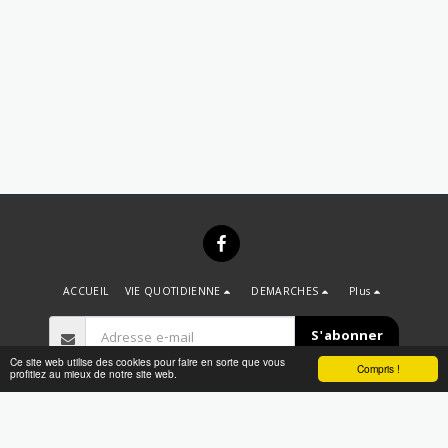
ACCUEIL
VIE QUOTIDIENNE
DEMARCHES
Plus
S'abonner
Ce site web utilise des cookies pour faire en sorte que vous
Compris !
profitiez au mieux de notre site web.
Droits d'auteur © 2026 Tous droits réservés -
ACCUEIL
Conditions d'Utilisations